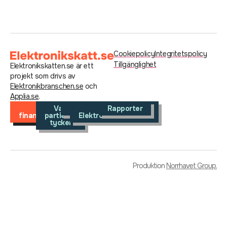
Cookiepolicy
Integritetspolicy
Tillgänglighet
Elektronikskatten.se är ett
projekt som drivs av
Elektronikbranschen.se
och
Applia.se
.
Mejla
Vad
FAQ
Rapporter
Om
finansministern
partierna
Elektronikskatten.se
tycker
Produktion
Norrhavet Group.