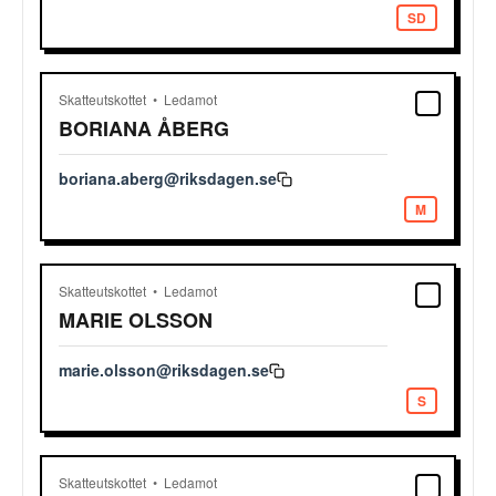
SD
Skatteutskottet
Ledamot
BORIANA
ÅBERG
boriana.aberg@riksdagen.se
M
Skatteutskottet
Ledamot
MARIE
OLSSON
marie.olsson@riksdagen.se
S
Skatteutskottet
Ledamot