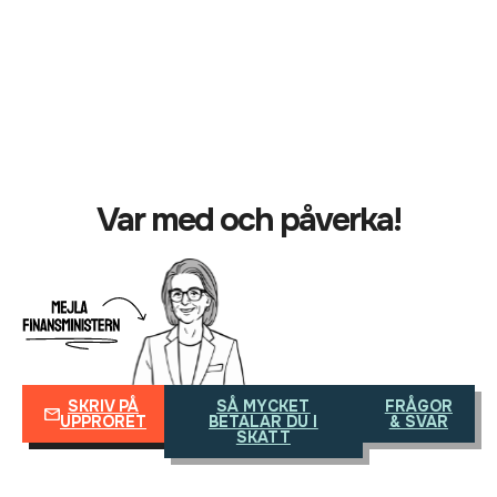
Var med och påverka!
SKRIV PÅ
SÅ MYCKET
FRÅGOR
UPPRORET
BETALAR DU I
& SVAR
SKATT