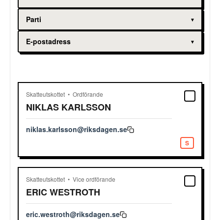
Skatteutskottet
Ordförande
NIKLAS
KARLSSON
niklas.karlsson@riksdagen.se
S
Skatteutskottet
Vice ordförande
ERIC
WESTROTH
eric.westroth@riksdagen.se