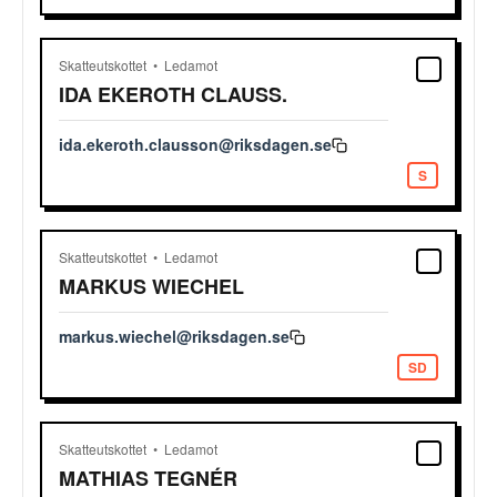
Skatteutskottet
Ledamot
IDA
EKEROTH CLAUSS.
ida.ekeroth.clausson@riksdagen.se
S
Skatteutskottet
Ledamot
MARKUS
WIECHEL
markus.wiechel@riksdagen.se
SD
Skatteutskottet
Ledamot
MATHIAS
TEGNÉR