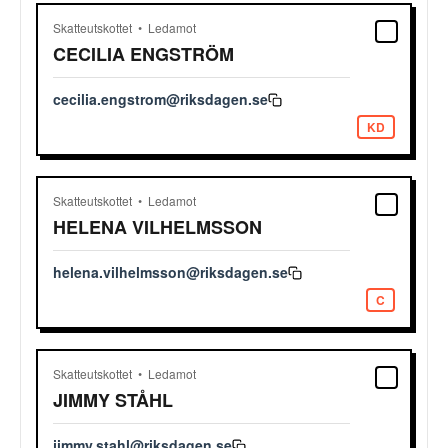
Skatteutskottet
Ledamot
CECILIA
ENGSTRÖM
cecilia.engstrom@riksdagen.se
KD
Skatteutskottet
Ledamot
HELENA
VILHELMSSON
helena.vilhelmsson@riksdagen.se
C
Skatteutskottet
Ledamot
JIMMY
STÅHL
jimmy.stahl@riksdagen.se