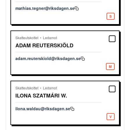
mathias.tegner@riksdagen.se
S
Skatteutskottet
Ledamot
ADAM
REUTERSKIÖLD
adam.reuterskiold@riksdagen.se
M
Skatteutskottet
Ledamot
ILONA
SZATMÁRI W.
ilona.waldau@riksdagen.se
V