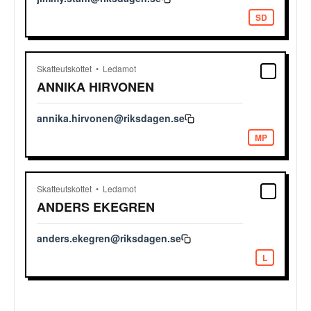
SD
Skatteutskottet
Ledamot
ANNIKA
HIRVONEN
annika.hirvonen@riksdagen.se
MP
Skatteutskottet
Ledamot
ANDERS
EKEGREN
anders.ekegren@riksdagen.se
L