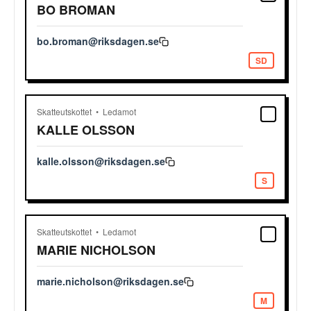
BO
BROMAN
bo.broman@riksdagen.se
SD
Skatteutskottet
Ledamot
KALLE
OLSSON
kalle.olsson@riksdagen.se
S
Skatteutskottet
Ledamot
MARIE
NICHOLSON
marie.nicholson@riksdagen.se
M