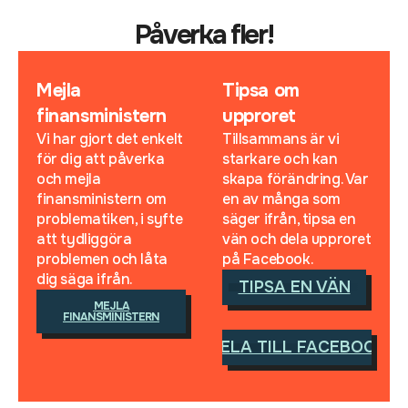
Påverka fler!
Mejla
Tipsa om
finansministern
upproret
Vi har gjort det enkelt
Tillsammans är vi
för dig att påverka
starkare och kan
och mejla
skapa förändring. Var
finansministern om
en av många som
problematiken, i syfte
säger ifrån, tipsa en
att tydliggöra
vän och dela upproret
problemen och låta
på Facebook.
dig säga ifrån.
TIPSA EN VÄN
MEJLA
FINANSMINISTERN
DELA TILL FACEBOOK