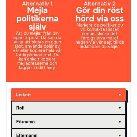
Alternativ 1​
Alternativ 2
Mejla
Gör din röst
politikerna
hörd via oss
själv
Markera de politiker du
vill kontakta i listan
Att du mejlar från din
nedan, skicka det
egen e-post. Då kan du
färdigskriva mejlet
välja att skriva en egen
nedan via vår sajt till de
text, använda delar av
ledamöter du väljer.
vår eller kopiera hela vår
färdigskrivna text. Du
kan enkelt kopiera
mejladresserna och
lägga in i ditt mejl.