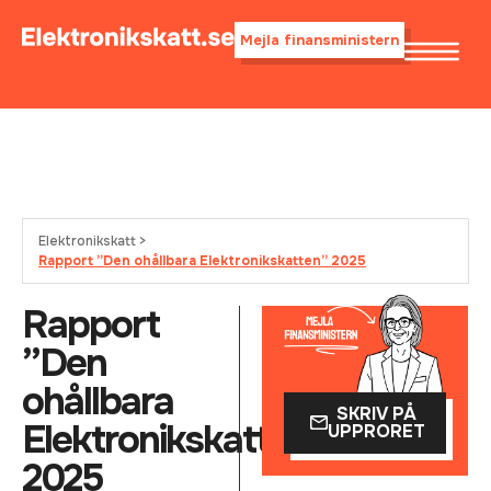
Mejla finansministern
Elektronikskatt >
Rapport ”Den ohållbara Elektronikskatten” 2025
Rapport
”Den
ohållbara
SKRIV PÅ
Elektronikskatten”
UPPRORET
2025