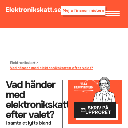
Mejla finansministern
Elektronikskatt >
Vad händer med elektronikskatten efter valet?
Vad händer
med
elektronikskatten
SKRIV PÅ
efter valet?
UPPRORET
I samtalet lyfts bland