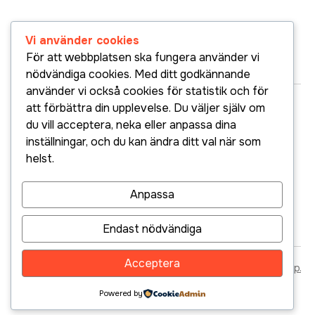
Vi använder cookies
För att webbplatsen ska fungera använder vi
nödvändiga cookies. Med ditt godkännande
använder vi också cookies för statistik och för
att förbättra din upplevelse. Du väljer själv om
Cookiepolicy
Integritetspolicy
du vill acceptera, neka eller anpassa dina
Tillgänglighet
Elektronikskatten.se är ett
inställningar, och du kan ändra ditt val när som
projekt som drivs av
helst.
Elektronikbranschen.se
och
Applia.se
.
Mejla
Vad
FAQ
Rapporter
Om
Anpassa
finansministern
partierna
Elektronikskatten.se
tycker
Endast nödvändiga
Acceptera
Produktion
Norrhavet Group.
Powered by