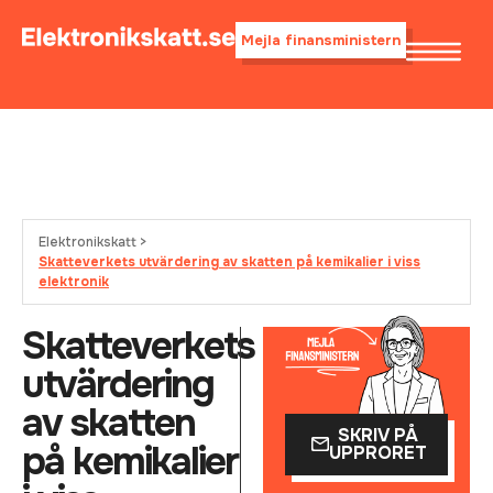
Mejla finansministern
Elektronikskatt >
Skatteverkets utvärdering av skatten på kemikalier i viss
elektronik
Skatteverkets
utvärdering
av skatten
SKRIV PÅ
på kemikalier
UPPRORET