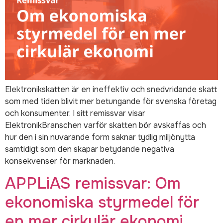
Elektronikskatten är en ineffektiv och snedvridande skatt
som med tiden blivit mer betungande för svenska företag
och konsumenter. I sitt remissvar visar
ElektronikBranschen varför skatten bör avskaffas och
hur den i sin nuvarande form saknar tydlig miljönytta
samtidigt som den skapar betydande negativa
konsekvenser för marknaden.
APPLiAS remissvar: Om
ekonomiska styrmedel för
en mer cirkulär ekonomi