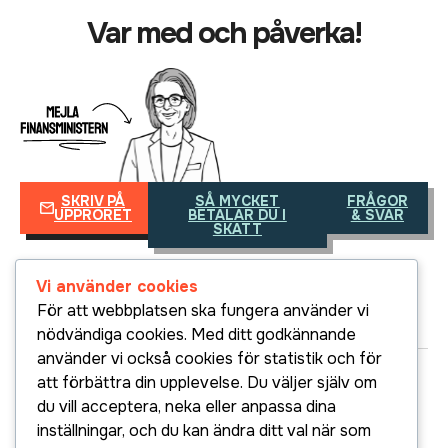
Var med och påverka!
SKRIV PÅ
SÅ MYCKET
FRÅGOR
UPPRORET
BETALAR DU I
& SVAR
SKATT
Vi använder cookies
För att webbplatsen ska fungera använder vi
nödvändiga cookies. Med ditt godkännande
använder vi också cookies för statistik och för
att förbättra din upplevelse. Du väljer själv om
Cookiepolicy
Integritetspolicy
du vill acceptera, neka eller anpassa dina
Tillgänglighet
Elektronikskatten.se är ett
inställningar, och du kan ändra ditt val när som
projekt som drivs av