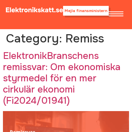
Mejla finansministern
Category:
Remiss
ElektronikBranschens
remissvar: Om ekonomiska
styrmedel för en mer
cirkulär ekonomi
(Fi2024/01941)